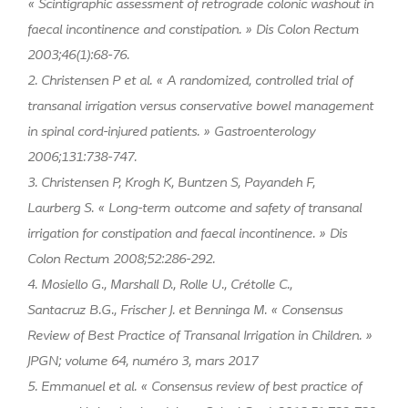
« Scintigraphic assessment of retrograde colonic washout in
faecal incontinence and constipation. » Dis Colon Rectum
2003;46(1):68-76.
2. Christensen P et al. « A randomized, controlled trial of
transanal irrigation versus conservative bowel management
in spinal cord-injured patients. » Gastroenterology
2006;131:738-747.
3. Christensen P, Krogh K, Buntzen S, Payandeh F,
Laurberg S. « Long-term outcome and safety of transanal
irrigation for constipation and faecal incontinence. » Dis
Colon Rectum 2008;52:286-292.
4. Mosiello G., Marshall D., Rolle U., Crétolle C.,
Santacruz B.G., Frischer J. et Benninga M. « Consensus
Review of Best Practice of Transanal Irrigation in Children. »
JPGN; volume 64, numéro 3, mars 2017
5. Emmanuel et al. « Consensus review of best practice of