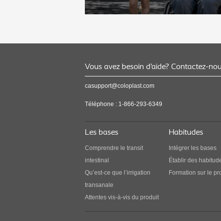
Vous avez besoin d’aide? Contactez-no
casupport@coloplast.com
Bob : mon expérience Peristeen
Téléphone :
1-866-293-6349
« Peristeen est ce qui se rapproche le plus d’
remède. Ça a véritablement changé ma vie ».
Les bases
Habitudes
Comprendre le transit
Intégrer les bases
intestinal
Établir des habitud
Qu’est-ce que l’irrigation
Formation sur le pr
transanale
Attentes vis-à-vis du produit