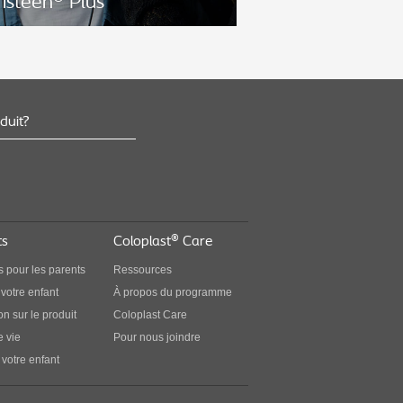
isteen® Plus
duit?
ment réussir avec les jeunes
isateurs de Peristeen® Plus
vrez comment les parents de Quints ont
n place une routine Peristeen réussie et
le.
ts
Coloplast® Care
s pour les parents
Ressources
votre enfant
À propos du programme
n sur le produit
Coloplast Care
 vie
Pour nous joindre
votre enfant