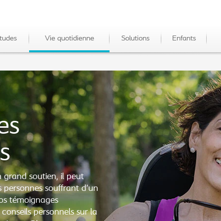
tudes
Vie quotidienne
Solutions
Enfants
es
rs
n grand soutien, il peut
s personnes souffrant d’un
Nos témoignages
s conseils personnels sur la