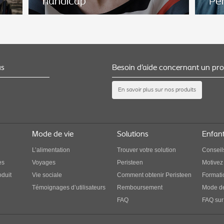
handicap
Per
us
Besoin d’aide concernant un pro
Com
Becky* : garder la forme physique
En savoir plus sur nos produits
util
®
malgré le handicap
Décou
un
Découvrez Becky, 42 ans, qui a repris une vie
mis e
active malgré son accident
durab
Mode de vie
Solutions
Enfan
L’alimentation
Trouver votre solution
Conseil
es
Voyages
Peristeen
Motivez 
oduit
Vie sociale
Comment obtenir Peristeen
Formatio
Témoignages d’utilisateurs
Remboursement
Mode de
FAQ
FAQ sur 