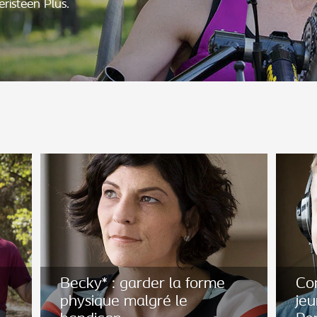
risteen Plus.
Becky* : garder la forme
Co
physique malgré le
jeu