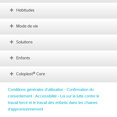
Comprendre le transit intestinal
Habitudes
Qu’est-ce que l’irrigation transanale
Attentes vis-à-vis du produit
Intégrer les bases
Mode de vie
Établir des habitudes
Formation sur le produit
L’alimentation
Solutions
Voyages
Vie sociale
Trouver votre solution Peristeen
Enfants
Témoignages d’utilisateurs
Comment obtenir Peristeen
Remboursement
Conseils pour les parents
Coloplast® Care
FAQ
Motivez votre enfant
Formation sur le produit
Conditions générales d’utilisation
Ressources
-
Confirmation du
Mode de vie
consentement
À propos du programme Coloplast Care
-
Accessibilité
-
Loi sur la lutte contre le
FAQ sur votre enfant
travail forcé et le travail des enfants dans les chaines
Pour nous joindre
d’approvisionnement