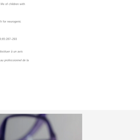
ife of children with
ch for
neurogenic
;65:287–293
bstituer à un avis
au professionnel de la