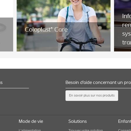
Inf
re
Coloplast
Care
®
sys
s
tra
us
Besoin d’aide concernant un pro
Inf
Coloplast
Care
®
re
En savoir plus sur nos produits
s
Coloplast Care est un programme
sys
complémentaire d’assistance sur les produits et
tra
le mode de vie conçu pour les utilisateurs de
Peristeen Plus.
Mode de vie
Solutions
Enfan
L’alimentation
Trouver votre solution
Conseil