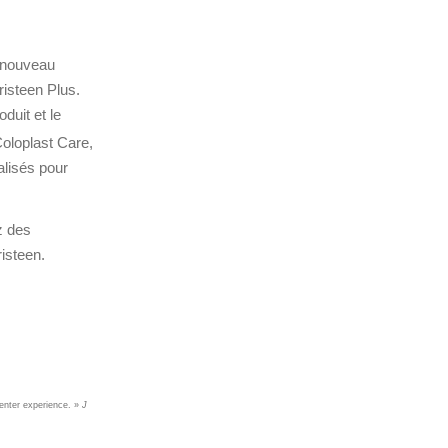
n nouveau
risteen Plus.
duit et le
oloplast Care,
alisés pour
z des
isteen.
center
experience. »
J