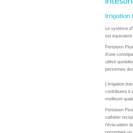
intesti
Irrigation
Le système d’i
est équivalent 
Peristeen Plus
d’une constipa
utilisé quotid
personnes dont
L’irrigation t
contribuera à 
meilleure quali
Peristeen Plus 
cathéter recta
l’évacuation du
présentant un 