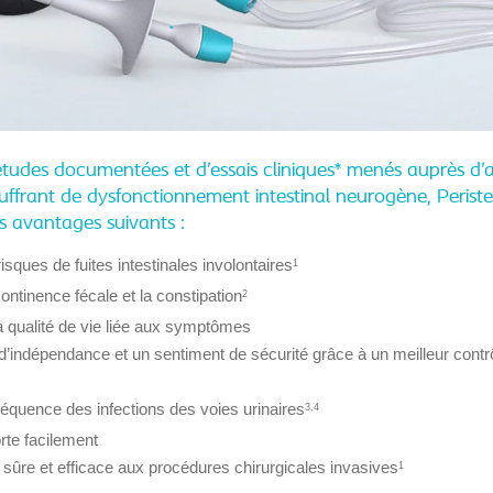
études documentées et d’essais cliniques
* menés auprès d’a
uffrant de dysfonctionnement intestinal neurogène, Perist
s avantages suivants :
risques de fuites intestinales involontaires
1
continence fécale et la constipation
2
a qualité de vie liée aux symptômes
 d’indépendance et un sentiment de sécurité grâce à un meilleur contr
fréquence des infections des voies urinaires
3,4
rte facilement
e sûre et efficace aux procédures chirurgicales invasives
1