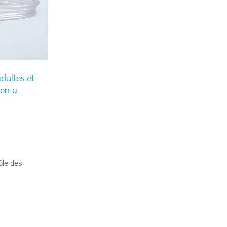
dultes et
een a
ôle des