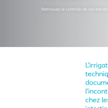
Retrouvez le contrôle de vos intesti
L’irrig
techniq
docume
l’incon
chez le