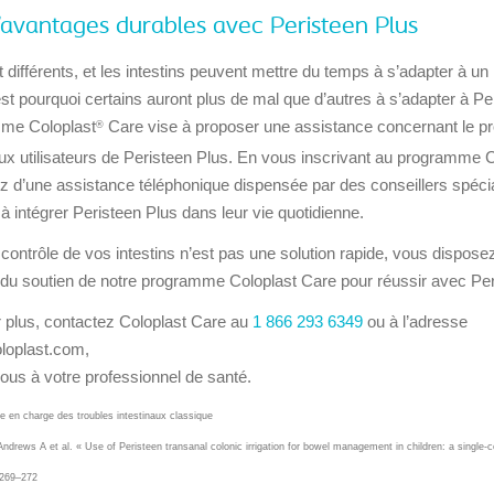
d’avantages durables avec Peristeen Plus
 différents, et les intestins peuvent mettre du temps à s’adapter à u
est pourquoi certains auront plus de mal que d’autres à s’adapter à Pe
mme Coloplast
Care vise à proposer une assistance concernant le pro
®
x utilisateurs de Peristeen Plus. En vous inscrivant au programme C
z d’une assistance téléphonique dispensée par des conseillers spéci
 à intégrer Peristeen Plus dans leur vie quotidienne.
e contrôle de vos intestins n’est pas une solution rapide, vous dispose
 du soutien de notre programme Coloplast Care pour réussir avec Per
r plus, contactez Coloplast Care au
1 866 293 6349
ou à l’adresse
loplast.com,
us à votre professionnel de santé.
se en charge des troubles intestinaux classique
, Andrews A et al. « Use of Peristeen transanal colonic irrigation for bowel management in children: a single-
269–272