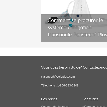
Comment se procurer le
système d’irrigation
transanale Peristeen
Plu
®
Comment se procurer le
Vous avez besoin d’aide? Contactez-no
système d’irrigation
casupport@coloplast.com
transanale Peristeen
Plu
®
Téléphone :
1-866-293-6349
Découvrez comment commander
Peristeen Plus.
Les bases
Habitudes
Comprendre le transit
Intégrer les bases