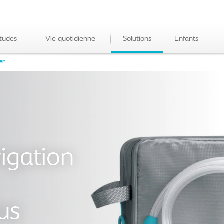
tudes
Vie quotidienne
Solutions
Enfants
een
igation
us