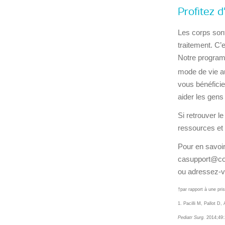
Profitez 
Les corps sont
traitement. C’
Notre progra
mode de vie au
vous bénéficie
aider les gens
Si retrouver l
ressources et
Pour en savoi
casupport@co
ou adressez-vo
†par rapport à une pri
1. Pacilli M, Pallot D
Pediatr Surg.
2014;49: