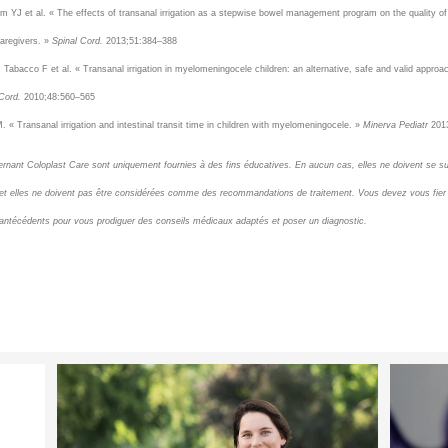
m YJ et al. « The effects of transanal irrigation as a stepwise bowel management program on the quality of l
caregivers. »
Spinal Cord.
2013;51:384–388
B, Tabacco F et al. « Transanal irrigation in myelomeningocele children: an alternative, safe and valid approa
Cord.
2010;48:560–565
M. « Transanal irrigation and intestinal transit time in children with myelomeningocele. »
Minerva Pediatr
2013
rnant Coloplast Care sont uniquement fournies à des fins éducatives. En aucun cas, elles ne doivent se su
 et elles ne doivent pas être considérées comme des recommandations de traitement. Vous devez vous fier 
 antécédents pour vous prodiguer des conseils médicaux adaptés et poser un diagnostic.