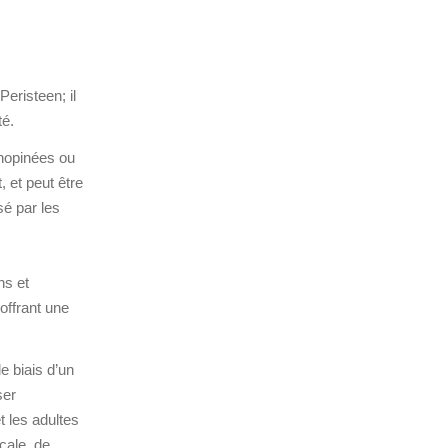
eristeen; il
té.
inopinées ou
, et peut être
sé par les
ns et
offrant une
le biais d’un
ser
t les adultes
cale, de