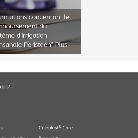
ormations concernant le
mboursement du
tème d’irrigation
nsanale Peristeen
Plus
®
duit?
ormations concernant le
mboursement du
tème d’irrigation
nsanale Peristeen
Plus
®
ts
Coloplast® Care
s pour les parents
Ressources