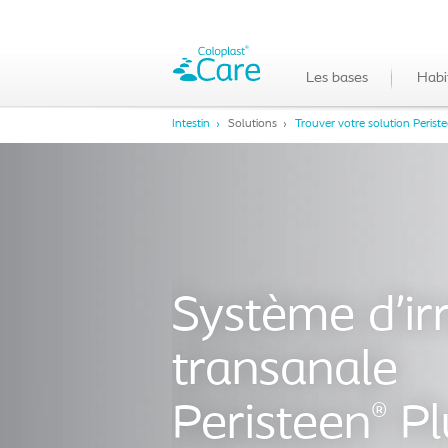
Les bases
Habi
Intestin
Solutions
Trouver votre solution Perist
Système d’irr
transanale
Peristeen
Pl
®