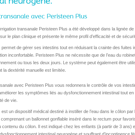
nal neurogène.
 transanale avec Peristeen Plus
rrigation transanale Peristeen Plus a été développé dans la lignée de P
sur le plan clinique et présente le même profil d’efficacité et de sécuri
 permet de gérer ses intestins tout en réduisant la crainte des fuites 
tion inconfortable. Peristeen Plus ne nécessite que de l’eau du robinet
iennement ou tous les deux jours. Le système peut également être utili
 la dextérité manuelle est limitée.
ransanale avec Peristeen Plus vous redonnera le contrôle de vos intesti
améliorer les symptômes liés au dysfonctionnement intestinal tout en 
té de vie.
est un dispositif médical destiné à instiller de l’eau dans le côlon par 
l comprenant un ballonnet gonflable inséré dans le rectum pour favori
 contenu du côlon. Il est indiqué chez les enfants (à partir de 3 ans) e
dysfonctionnement intestinal neurogène et souffrant d’incontinence fé