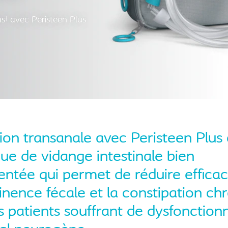
ns
avec Peristeen Plus
†
ation transanale avec Peristeen Plus
ue de vidange intestinale bien
ntée qui permet de réduire effica
tinence fécale et la constipation ch
s patients souffrant de dysfonctio