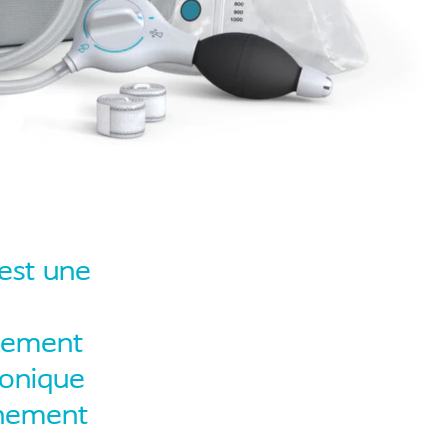
 est une
cement
ronique
nnement