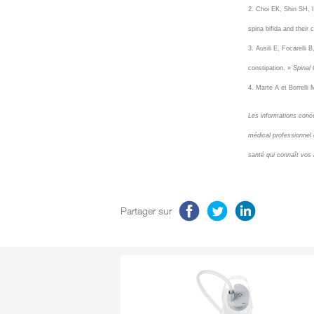
2. Choi EK, Shin SH, I
spina bifida and their 
3. Ausili E, Focarelli 
constipation. »
Spinal 
4. Marte A et Borrelli 
Les informations conce
médical professionnel
santé qui connaît vos
Partager sur