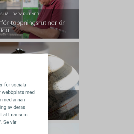
A HÅLLBARA RUTINER
för tappningsrutiner är
tiga
r för sociala
för tappningsrutiner är viktiga
vår webbplats med
OR
ration som hjälper dig att passa in
en med annan
ateterisering i ditt liv
ecertifikat
ning av deras
tt att när som
”. Se vår