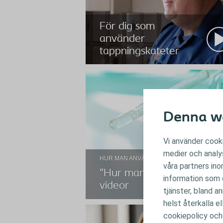
För dig som
använder
tappningskateter
Denna we
Vi använder cooki
För dig som
medier och analys
använder
HUR MAN ANVÄNDER OLIKA PRODUKTER
våra partners in
tappningskateter
”Hur man använder”-
information som d
videor
tjänster, bland a
helst återkalla e
cookiepolicy och