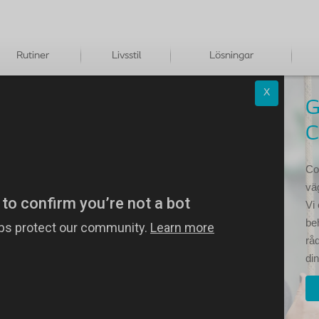
Rutiner
Livsstil
Lösningar
X
G
C
Co
väg
Vi
be
råd
di