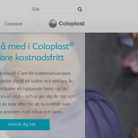
Coloplast
å med i Coloplast®
are kostnadsfritt
loplast® Care för kateteranvändare
leder dig till ett bättre och enklare liv.
 erbjuder en hjälpande hand när du
höver stöd – och vi ger dig de tips och
 du letar efter för att ta kontroll över
na problem med blåsa och tarm.
Anmäl dig här