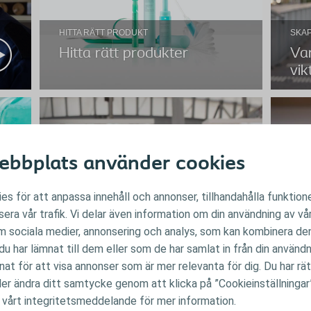
HITTA RÄTT PRODUKT
SKAP
Hitta rätt produkter
Var
vik
bbplats använder cookies
Hitta rätt produkter
es för att anpassa innehåll och annonser, tillhandahålla funktione
Vilken lösning stämmer för dig? Vi har alla unika
Var
era vår trafik. Vi delar även information om din användning av 
behov, därför har Coloplast ett sortiment med
RESOR
RES
Inspi
olika katetrar. Hitta en som passar för dig och din
om sociala medier, annonsering och analys, som kan kombinera d
självk
Förberedelser inför en
Res
livsstil.
u har lämnat till dem eller som de har samlat in från din använd
flygresa
nnat för att visa annonser som är mer relevanta för dig. Du har rä
ller ändra ditt samtycke genom att klicka på ”Cookieinställningar
 vårt integritetsmeddelande för mer information.