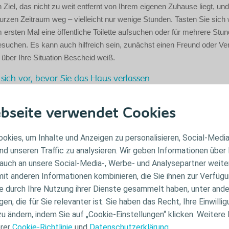
 Ziel, das nicht zu weit entfernt von Ihrem eigenen Zuhause liegt, und
kurzen Zeitraum weg – vielleicht nur wenige Stunden. Tasten Sie sich w
ersten Mal eine öffentliche Toilette aufsuchen oder für mehrere Stu
suchen. Es kann auch hilfreich sein, zunächst einen Freund oder V
über Ihre Situation Bescheid weiß.
 sich vor, bevor Sie das Haus verlassen
idung an, in der Sie sich wohl und sicher fühlen. Es gilt: Alles, was Ih
bseite verwendet Cookies
l gibt, sollten Sie einfach ausprobieren. Planen Sie Ihren Tag. Nehm
g mit und finden Sie heraus, wo sich am Zielort die nächste Toilette 
okies, um Inhalte und Anzeigen zu personalisieren, Social-Medi
bei längeren Ausflügen entsprechend
nd unseren Traffic zu analysieren. Wir geben Informationen über
auch an unsere Social-Media-, Werbe- und Analysepartner weiter
 Plus können Sie Ihr Zuhause länger als einen oder zwei Tage lang v
it anderen Informationen kombinieren, die Sie ihnen zur Verfügu
uf die Vorbereitung an. Dafür haben wir ein hilfreiches Reisepaket m
ie durch Ihre Nutzung ihrer Dienste gesammelt haben, unter and
usammengestellt. Fordern Sie telefonisch unter 0800 516 70 16 Ihr k
n, die für Sie relevanter ist. Sie haben das Recht, Ihre Einwillig
Coloplast® Care an.
zu ändern, indem Sie auf „Cookie-Einstellungen“ klicken. Weitere
aran: Sie sind nicht allein
rer
Cookie-Richtlinie
und
Datenschutzerklärung
.