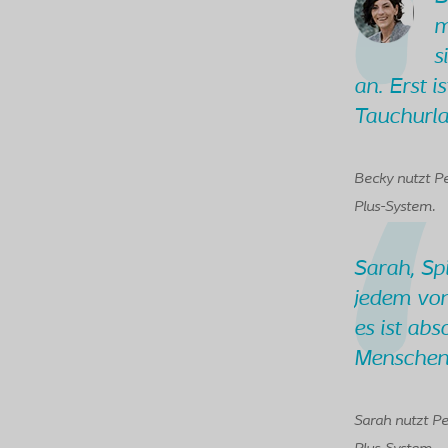
m
s
an. Erst 
Tauchurla
Becky nutzt Pe
Plus-System.
Sarah, Spi
jedem von
es ist abs
Menschen 
Sarah nutzt Pe