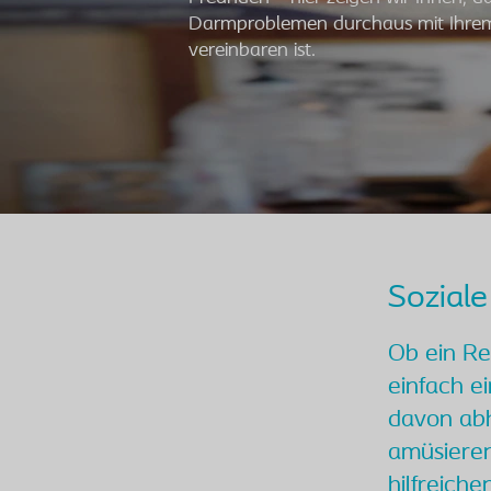
Darmproblemen durchaus mit Ihrem
vereinbaren ist.
Sozial
Ob ein Re
einfach ei
davon abh
amüsieren
hilfreich