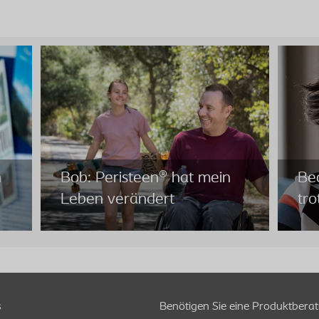
n
Bob: Peristeen® hat mein
Bec
Leben verändert
tr
s
Benötigen Sie eine Produktbera
Bob: Peristeen® hat mein
Bec