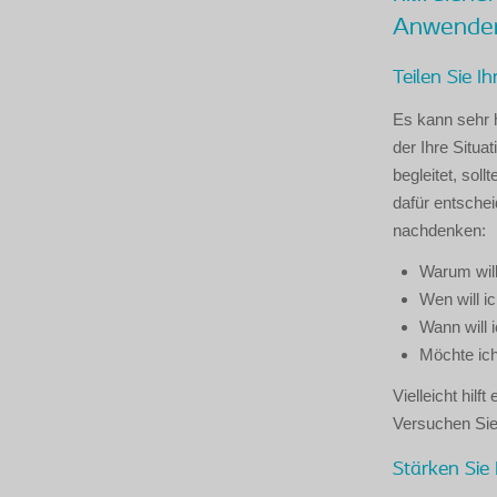
Anwender 
Teilen Sie 
Es kann sehr h
der Ihre Situa
begleitet, sol
dafür entschei
nachdenken:
Warum will
Wen will i
Wann will 
Möchte ich
Vielleicht hil
Versuchen Sie
Stärken Sie 