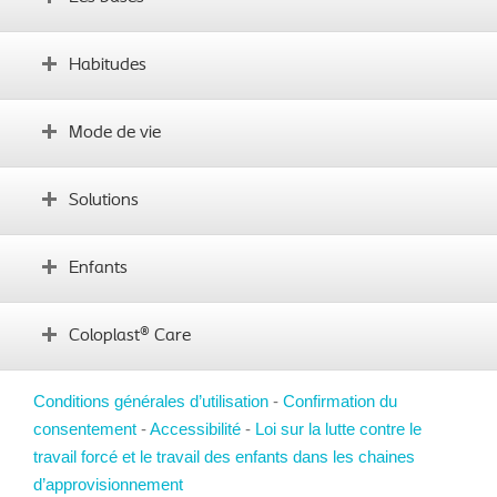
Comprendre le transit intestinal
Habitudes
Qu’est-ce que l’irrigation transanale
Attentes vis-à-vis du produit
Intégrer les bases
Mode de vie
Établir des habitudes
Formation sur le produit
L’alimentation
Solutions
Voyages
Vie sociale
Trouver votre solution Peristeen
Enfants
Témoignages d’utilisateurs
Comment obtenir Peristeen
Remboursement
Conseils pour les parents
Coloplast® Care
FAQ
Motivez votre enfant
Formation sur le produit
Conditions générales d’utilisation
Ressources
-
Confirmation du
Mode de vie
consentement
À propos du programme Coloplast Care
-
Accessibilité
-
Loi sur la lutte contre le
FAQ sur votre enfant
travail forcé et le travail des enfants dans les chaines
Pour nous joindre
d’approvisionnement